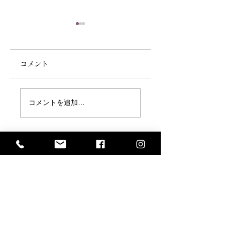
コメント
3月31日～4月3日
2026年1月12日
コメントを追加…
「特別内見会」開催
14日「東京初市」
のお知らせ
催のお知らせ
​株式会社
絞り呉服の製造・販売