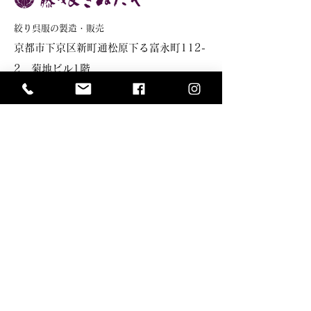
絞り呉服の製造・販売
​京都市下京区新町通松原下る富永町112-
2 菊地
ビル1階
※お問い合わせは
contactページ
からお願いし
ます