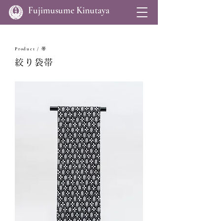
Fujimusume Kinutaya
Product / 帯
絞り袋帯